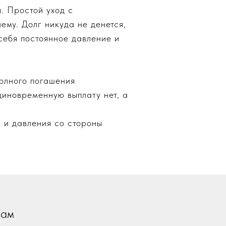
. Простой уход с
му. Долг никуда не денется,
себя постоянное давление и
полного погашения
диновременную выплату нет, а
в и давления со стороны
вам