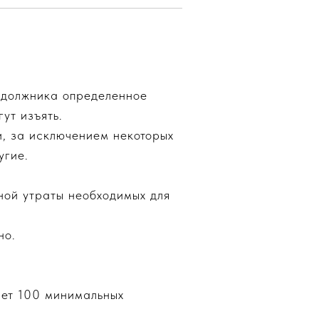
у должника определенное
ут изъять.
и, за исключением некоторых
угие.
ной утраты необходимых для
но.
ает 100 минимальных